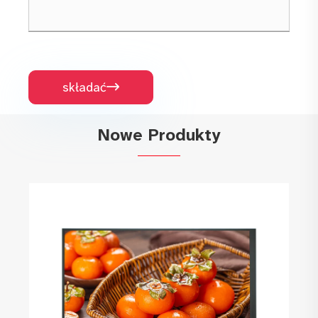
składać

Nowe Produkty
Mały moduł ekranu dotykowego IPS TFT o
przekątnej 8,0 cala i wysokiej rozdzielczości
Zobacz więcej >>