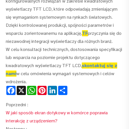
konfigurowalnych rozwiązań w zakresie kwadratowych
wyświetlaczy TFT LCD, które odpowiadają zmieniającym
się wymaganiom systemowym na rynkach światowych.
Dzięki kontrolowanej produkcji, spójności parametrów i
wsparciu zorientowanemu na aplikację,
TF
przyczynia się do
niezawodnej integracji wyświetlaczy dla różnych branż.
W celu konsultacji technicznych, dostosowania specyfikacji
lub wsparcia na poziomie projektu dotyczącego
kwadratowych wyświetlaczy TFT LCD,
skontaktuj się z
nami
w celu omówienia wymagań systemowych i celów
wdrożenia.
Facebook
X
WhatsApp
Pinterest
LinkedIn
Share
Poprzedni :
W jaki sposób ekran dotykowy w komórce poprawia
interakcję z urządzeniem?
Następny :