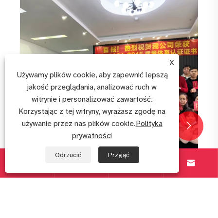
Mały ekran dotykowy TFT: kompaktowa moc
dla interaktywnych wyświetlaczy
Zobacz więcej >>
X
Używamy plików cookie, aby zapewnić lepszą
jakość przeglądania, analizować ruch w
witrynie i personalizować zawartość.
Korzystając z tej witryny, wyrażasz zgodę na
używanie przez nas plików cookie.
Polityka


prywatności
Odrzucić
Przyjąć



