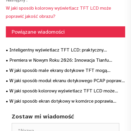
W jaki sposób kolorowy wyświetlacz TFT LCD może
poprawić jakość obrazu?
Powiązane wiadomości
Inteligentny wyświetlacz TFT LCD: praktyczny
przewodnik od wyboru do wdrożenia programistycznego
Premiera w Nowym Roku 2026: Innowacja Tianfu
wznawia pełną produkcję modułów wyświetlaczy TFT LCD
W jaki sposób małe ekrany dotykowe TFT mogą
zwiększyć wydajność urządzenia?
W jaki sposób moduł ekranu dotykowego PCAP poprawia
interakcję z urządzeniami?
W jaki sposób kolorowy wyświetlacz TFT LCD może
poprawić jakość obrazu?
W jaki sposób ekran dotykowy w komórce poprawia
interakcję z urządzeniem?
Zostaw mi wiadomość